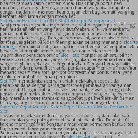
bisa menambah saldo bermain Anda. Tidak hanya bonus new
member, tetapi juga berbagai promo harian yang bisa didapatkan
dengan mudah. Ini memberi keuntungan lebih bagi pemain yang ingin
bermain lebih lama dengan modal kecil.
Slot Gacor Hari Ini: Link RTP Slot Tertinggi Paling Akurat
Bagi pemain yang serius ingin menang, slot dengan rtp slot tertinggi
hari ini adalah pilihan yang harus diutamakan. RTP live membantu
pemain untuk menemukan slot gacor yang menawarkan tingkat
pengembalian tertinggi. Dengan informasi ini, pemain bisa membuat
strategi yang lebih baik dan meningkatkan peluang menang di
slot rtp
tertinggi
. Bermain di slot gacor hari ini memberikan kesempatan lebih
besar untuk meraih kemenangan besar dan hadiah menarik.
Dalam dunia perjudian online,
Slot Toto
menjadi salah satu pilihan
terbaik bagi para pemain yang menginginkan pengalaman bermain
yang menghibur sekaligus menguntungkan. Dengan berbagai pilihan
permainan dari provider ternama, pemain dapat menikmati fitur-fitur
menarik seperti free spin, jackpot progresif, dan bonus besar yang
selalu menambah keseruan permainan.
Slot 777
memudahkan pemain untuk melakukan deposit dan
penarikan dana dengan berbagai metode pembayaran yang aman
dan cepat. Dengan pilihan transaksi via bank, e-wallet, hingga pulsa,
pemain dapat melakukan setoran dengan cara yang paling nyaman
bagi mereka. Proses transaksi yang cepat juga memastikan pemain
bisa langsung menikmati permainan tanpa menunggu lama.
Panduan Cepat Mengisi Saldo Depo 10k untuk Mulai Bertaruh di
Slot
Inovasi terus dilakukan demi kenyamanan pemain, dan salah satu
fitur andalan yang paling diminati saat ini adalah Slot Deposit 10k,
karena memungkinkan pengguna menikmati permainan berkualitas
tinggi dengan biaya yang sangat terjangkau.
Beberapa turnamen online menyediakan opsi taruhan beragam, dan
para peserta sering kali beralih ke
slot bet 400
saat ingin