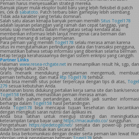
Pemain harus menyesuaikan strategi mereka.
Banyak player mulai eksplor build baru yang lebih fleksibel di patch
ini, cek di
sabatoto
. Patch terbaru bikin gameplay lebih seimbang.
Tidak ada karakter yang terlalu dominan.
Salah satu alasan kenapa banyak pemain memilih
Situs Togel178
adalah layanan pelanggan yang ramah dan cepat tanggap, yang
selalu siap membantu dalam mengatasi setiap kendala atau
memberikan informasi lebih lanjut mengenai cara bermain dan
peluang menang di setiap permainan.
Para pemain yang memilih
Togel178
selalu merasa aman karena
situs ini mengutamakan perlindungan data dan transaksi pengguna,
memastikan bahwa setiap informasi yang diberikan selama bermain
tetap terjaga kerahasiaannya dengan sistem enkripsi yang canggih.
Partner Links
Halaman
www.resea-rchgate.net
ini menampilkan result hk, sgp, da
sdy lengkap tahun 2024.
Grafis menarik mendukung pengalaman mengemudi, membuat
pemain terhubung, dan mata
Rtp Togel178
terhibur.
Anda bisa memilih situs poker terpercaya dengan tips di atas,
Togel
279
sesuai kebutuhan Anda.
Keamanan bisnis didukung pertalian kerja sama site dan bank/service
Togel158
terbaik, memastikan pemain merasa aman.
Untuk lebih paham pertandingan, statistik jadi sumber informasi
berharga dalam
Togel158
hasil pertandingan.
Anda
Togel178
bisa mencapai tujuan kesehatan dan kecantika
dengan mengikuti saran nutrisi dari aplikasi ini.
Anda bisa latihan untuk menguji strategi dan meningkatkan
keterampilan tanpa bayar uang
https://macauindo.co/
sungguhan.
Pengetahuan
https://pedetogel.net/
senjata dan power-up penting
dalam bermain tembak ikan secara efektif.
Anda bisa berkomunikasi dengan dealer serta pemain lain lewat fitur
obrolan untuk pengalaman bermain
Togel178
lebih