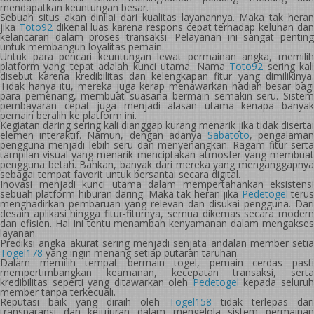
mendapatkan keuntungan besar.
Sebuah situs akan dinilai dari kualitas layanannya. Maka tak heran
jika
Toto92
dikenal luas karena respons cepat terhadap keluhan da
kelancaran dalam proses transaksi. Pelayanan ini sangat penting
untuk membangun loyalitas pemain.
Untuk para pencari keuntungan lewat permainan angka, memilih
platform yang tepat adalah kunci utama. Nama
Toto92
sering kal
disebut karena kredibilitas dan kelengkapan fitur yang dimilikinya.
Tidak hanya itu, mereka juga kerap menawarkan hadiah besar bagi
para pemenang, membuat suasana bermain semakin seru. Sistem
pembayaran cepat juga menjadi alasan utama kenapa banyak
pemain beralih ke platform ini.
Kegiatan daring sering kali dianggap kurang menarik jika tidak disertai
elemen interaktif. Namun, dengan adanya
Sabatoto
, pengalama
pengguna menjadi lebih seru dan menyenangkan. Ragam fitur serta
tampilan visual yang menarik menciptakan atmosfer yang membuat
pengguna betah. Bahkan, banyak dari mereka yang menganggapnya
sebagai tempat favorit untuk bersantai secara digital.
Inovasi menjadi kunci utama dalam mempertahankan eksistensi
sebuah platform hiburan daring. Maka tak heran jika
Pedetogel
teru
menghadirkan pembaruan yang relevan dan disukai pengguna. Dari
desain aplikasi hingga fitur-fiturnya, semua dikemas secara modern
dan efisien. Hal ini tentu menambah kenyamanan dalam mengakses
layanan.
Prediksi angka akurat sering menjadi senjata andalan member setia
Togel178
yang ingin menang setiap putaran taruhan.
Dalam memilih tempat bermain togel, pemain cerdas pasti
mempertimbangkan keamanan, kecepatan transaksi, serta
kredibilitas seperti yang ditawarkan oleh
Pedetogel
kepada seluru
member tanpa terkecuali.
Reputasi baik yang diraih oleh
Togel158
tidak terlepas dari
transparansi dan kejujuran dalam mengelola sistem permainan