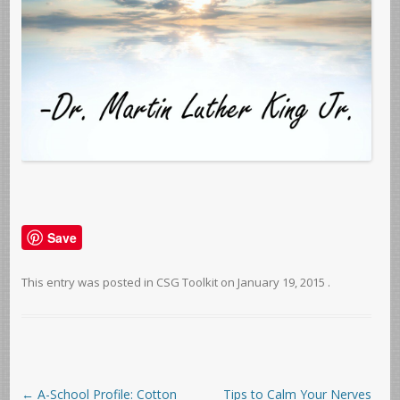
Save
This entry was posted in
CSG Toolkit
on
January 19, 2015
.
Post navigation
←
A-School Profile: Cotton
Tips to Calm Your Nerves