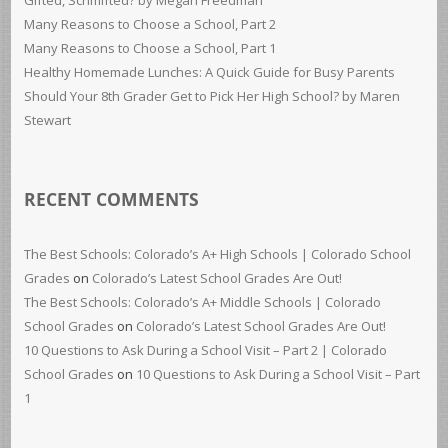
Gifted, Schmifted? by Megan Freedman
Many Reasons to Choose a School, Part 2
Many Reasons to Choose a School, Part 1
Healthy Homemade Lunches: A Quick Guide for Busy Parents
Should Your 8th Grader Get to Pick Her High School? by Maren
Stewart
RECENT COMMENTS
The Best Schools: Colorado’s A+ High Schools | Colorado School
Grades
on
Colorado’s Latest School Grades Are Out!
The Best Schools: Colorado’s A+ Middle Schools | Colorado
School Grades
on
Colorado’s Latest School Grades Are Out!
10 Questions to Ask During a School Visit – Part 2 | Colorado
School Grades
on
10 Questions to Ask During a School Visit – Part
1