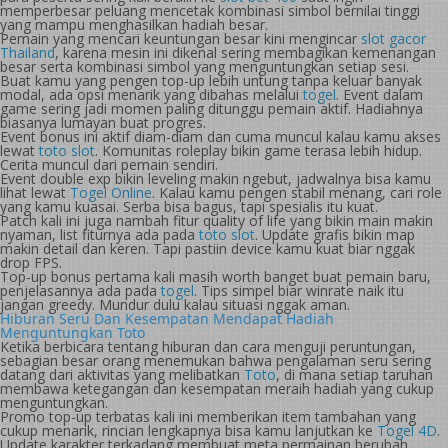
memperbesar peluang mencetak kombinasi simbol bernilai tinggi
yang mampu menghasilkan hadiah besar.
Pemain yang mencari keuntungan besar kini mengincar
slot gacor
Thailand
, karena mesin ini dikenal sering membagikan kemenangan
besar serta kombinasi simbol yang menguntungkan setiap sesi.
Buat kamu yang pengen top-up lebih untung tanpa keluar banyak
modal, ada opsi menarik yang dibahas melalui
togel
. Event dalam
game sering jadi momen paling ditunggu pemain aktif. Hadiahnya
biasanya lumayan buat progres.
Event bonus ini aktif diam-diam dan cuma muncul kalau kamu akses
lewat
toto slot
. Komunitas roleplay bikin game terasa lebih hidup.
Cerita muncul dari pemain sendiri.
Event double exp bikin leveling makin ngebut, jadwalnya bisa kamu
lihat lewat
Togel Online
. Kalau kamu pengen stabil menang, cari role
yang kamu kuasai. Serba bisa bagus, tapi spesialis itu kuat.
Patch kali ini juga nambah fitur quality of life yang bikin main makin
nyaman, list fiturnya ada pada
toto slot
. Update grafis bikin map
makin detail dan keren. Tapi pastiin device kamu kuat biar nggak
drop FPS.
Top-up bonus pertama kali masih worth banget buat pemain baru,
penjelasannya ada pada
togel
. Tips simpel biar winrate naik itu
jangan greedy. Mundur dulu kalau situasi nggak aman.
Hiburan Seru Dan Kesempatan Mendapat Hadiah
Menguntungkan Toto
Ketika berbicara tentang hiburan dan cara menguji peruntungan,
sebagian besar orang menemukan bahwa pengalaman seru sering
datang dari aktivitas yang melibatkan
Toto
, di mana setiap taruhan
membawa ketegangan dan kesempatan meraih hadiah yang cukup
menguntungkan.
Promo top-up terbatas kali ini memberikan item tambahan yang
cukup menarik, rincian lengkapnya bisa kamu lanjutkan ke
Togel 4D
.
Update karakter terkadang membuat meta permainan berubah.