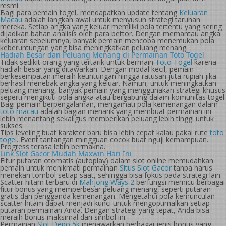
resmi.
Bagi para pemain togel, mendapatkan update tentang
Keluaran
Macau
adalah langkah awal untuk menyusun strategi taruhan
mereka. Setiap angka yang keluar memiliki pola tertentu yang sering
dijadikan bahan analisis oleh para bettor. Dengan memantau angka
keluaran sebelumnya, banyak pemain mencoba menemukan pola
keberuntungan yang bisa meningkatkan peluang menang.
Hadiah Besar dan Peluang Menang di Permainan Toto Togel
Tidak sedikit orang yang tertarik untuk bermain
Toto Togel
karena
hadiah besar yang ditawarkan. Dengan modal kecil, pemain
berkesempatan meraih keuntungan hingga ratusan juta rupiah jika
berhasil menebak angka yang keluar. Namun, untuk meningkatkan
peluang menang, banyak pemain yang menggunakan strategi khusus
seperti mengikuti pola angka atau bergabung dalam komunitas togel.
Bagi pemain berpengalaman, mengamati pola kemenangan dalam
toto macau
adalah bagian menarik yang membuat permainan ini
lebih menantang sekaligus memberikan peluang lebih tinggi untuk
sukses.
Tips leveling buat karakter baru bisa lebih cepat kalau pakai rute
toto
togel
. Event tantangan mingguan cocok buat nguji kemampuan.
Progress terasa lebih bermakna.
Link Slot Gacor Mudah Maxwin Hari Ini
Fitur putaran otomatis (autoplay) dalam slot online memudahkan
pemain untuk menikmati permainan
Situs Slot Gacor
tanpa harus
menekan tombol setiap saat, sehingga bisa fokus pada strategi lain.
Scatter hitam terbaru di
Mahjong Ways 2
berfungsi memicu berbagai
fitur bonus yang memperbesar peluang menang, seperti putaran
gratis dan pengganda kemenangan. Mengetahui pola kemunculan
scatter hitam dapat menjadi kunci untuk mengoptimalkan setiap
putaran permainan Anda. Dengan strategi yang tepat, Anda bisa
meraih bonus maksimal dari simbol ini.
Permainan
Slot Depo 5k
menawarkan berbagai jenis bonus yang