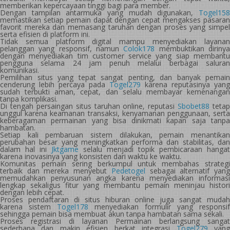
memberikan kepercayaan tinggi bagi para member.
Dengan tampilan antarmuka yang mudah digunakan,
Togel158
memastikan setiap pemain dapat dengan cepat mengakses pasaran
favorit mereka dan memasang taruhan dengan proses yang simpel
serta efisien di platform ini.
Tidak semua platform digital mampu menyediakan layanan
pelanggan yang responsif, namun
Colok178
membuktikan diriny
dengan menyediakan tim customer service yang siap membantu
pengguna selama 24 jam penuh melalui berbagai saluran
komunikasi.
Pemilihan situs yang tepat sangat penting, dan banyak pemain
cenderung lebih percaya pada
Togel279
karena reputasinya yang
sudah terbukti aman, cepat, dan selalu membayar kemenangan
tanpa komplikasi.
Di tengah persaingan situs taruhan online, reputasi
Sbobet88
tetap
unggul karena keamanan transaksi, kenyamanan penggunaan, serta
keberagaman permainan yang bisa dinikmati kapan saja tanpa
hambatan.
Setiap kali pembaruan sistem dilakukan, pemain menantikan
perubahan besar yang meningkatkan performa dan stabilitas, dan
dalam hal ini
Jktgame
selalu menjadi topik pembicaraan hangat
karena inovasinya yang konsisten dari waktu ke waktu.
Komunitas pemain sering berkumpul untuk membahas strategi
terbaik dan mereka menyebut
Pedetogel
sebagai alternatif yan
memudahkan penyusunan angka karena menyediakan informasi
lengkap sekaligus fitur yang membantu pemain meninjau histori
dengan lebih cepat.
Proses pendaftaran di situs hiburan online juga sangat mudah
karena sistem
Togel178
menyediakan formulir yang responsif
sehingga pemain bisa membuat akun tanpa hambatan sama sekali.
Proses registrasi di layanan Permainan berlangsung sangat
sederhana dan makin efisien berkat integrasi
Togel279
yan