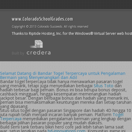
www.ColoradoSchoolGrades.com
Copyright © 2013 Colorado Succeeds. All rights reserved
Thanks to Riptide Hosting, Inc. for the Windows® Virtual Server web hos
Built by
Selamat Datang di Bandar Togel Terpercaya untuk Pengalaman
Bermain yang Menyenangkan dan Adil
Bandar togel terpercaya tidak hanya menawarkan pasaran togel
yang menarik, tetapi juga menyediakan berbagai
Situs Toto
dan
hadiah terbesar bagi pemain. Bonus ini bisa berupa bonus deposit,
cashback mingguan, hingga kesempatan memenangkan hadiah
jackpot besar. Dengan berbagai bonus dan hadiah yang menarik ini,
pemain bisa memaksimalkan keuntungan mereka dari setiap taruhan
yang dipasang.
Situs-situs togel dengan pasaran Singapore dan hadiah 4D hingga 10
juta rupiah telah menjadi incaran banyak pemain. Platform
Togel
Terpercaya
menyediakan pengalaman bermain yang lengkap dengan
berbagai pilihan pasaran populer yang mudah diakses.
Build semi tank terbaru bikin hero core jadi lebih tahan lama saat
war, setup lengkap pada
bd-innovations.com
. Komunitas game ini