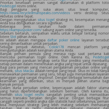
Prioritas kesetiaan pemain sangat diutamakan di platform toto
Pedetogel
resmi online.
Bagi pengguna yang suka akses situs lewat komputer,
https://www.recycledmanspeaks.com/videos
versi desktop Situs
Aktivitas online tepat.
Dengan menggunakan
situs togel
strategi ini, kesempatan menang
Anda bisa ditingkatkan secara signifikan.
Beberapa jenis taruhan hadir dalam permainan
https://kampuspoker.com/
sabung ayam online yang tersedia.
Sebelum bertaruh, sempatkan waktu untuk belajar tentang nomor
lotere
Slot
pilihan Anda.
Ini adalah alasan mengapa
daftar poker online
layanan tersebut
sering dimanfaatkan untuk perjudian.
Sebagai penjudi Aktivitas,
Colok178
mencari platform yang
menguntungkan adalah keinginan utama Anda.
Banyak pemain pemula yang merasa ragu saat pertama kali
mencoba permainan togel online. Oleh karena itu,
Pedetogel
menyediakan panduan lengkap serta fitur prediksi yang membantu
setiap pemain dalam menentukan angka yang tepat untuk dipasang.
Bagi para pemain yang mencari pengalaman perjudian online yang
menarik,
situs Macau
adalah tempat yang tepat. Situs ini tidak hanya
menawarkan permainan yang seru, tetapi juga menyediakan layanan
pelanggan yang sangat responsif. Dengan berbagai kemudahan dan
keamanan yang diberikan, situs ini menjadi pilihan utama bagi
banyak penjudi.
Dalam dunia perjudian online, kepercayaan adalah faktor utama
yang harus dipertimbangkan sebelum bermain. Oleh karena itu,
memilih
situs togel resmi
sangatlah penting untuk memastika
semua transaksi berjalan dengan lancar. Dengan berbagai fitur
canggih seperti prediksi angka dan statistik hasil sebelumnya, pemain
bisa menyusun strategi yang lebih matang sebelum memasang
taruhan. Hal ini tentu meningkatkan peluang menang dan