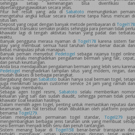
sehingga setiap kemenangan bisa diverifikasi dan
dipertanggungjawabkan secara jelas.
Fitur live result yang ada di
Sabatoto
memungkinkan pemain
mengetahui angka keluar secara real-time tanpa harus mencari di
situs lain.
Deposit yang cepat dengan banyak metode pembayaran di
Togel178
membuat transaksi semakin praktis sehingga para pemain tidak perlu
khawatir lagi di tengah aktivitas harian yang padat dan terbatas
waktu.
Banyak pengguna merasa nyaman di
Togel178
karena sistem fair
play yang membuat semua hasil taruhan benar-benar diacak dan
bebas manipulasi pihak manapun.
Banyak pemain menyebut
Pedetogel
sebagai rajanya togel onlin
karena selalu menghadirkan pengalaman bermain yang fair, cepat,
dan penuh keuntungan.
Anda bisa mendapatkan pengalaman bermain yang lebih seru karena
Pedetogel
menghadirkan tampilan situs yang modern, ringan, dan
mudah diakses di berbagai perangkat.
Bergabung dengan
Sabatoto
bukan hanya soal bermain togel, tetapi
juga menikmati layanan customer service 24 jam yang ramah dan
selalu siap membantu.
Sebagai agen togel resmi,
Sabatoto
selalu memberikan nomor
keluaran yang sah dan sudah diaudit, sehingga pemain tidak perlu
khawatir soal keaslian hasilnya.
Dalam memilih agen togel, penting untuk memastikan reputasi dan
keamanan, dan hal tersebut telah dibuktikan oleh platform populer
bernama
Togel279
.
Selain menyediakan permainan togel standar,
Togel279
jug
mengembangkan berbagai jenis taruhan unik yang membuat setiap
sesi bermain menjadi lebih seru dan penuh tantangan.
Sistem menang bayar di
Togel158
benar-benar transparan dan
terbukti membayar setiap kemenangan dengan tepat waktu,