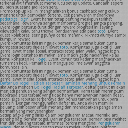
terkenal aktif membuat meme lucu setiap update. Candaan seperti
itu bikin suasana jadi lebih seru.
Promo top-up kali ini menghadirkan bonus cashback yang cukup
menarik untuk pembelian tertentu cek penawaran menariknya
pedetogel login
. Event harian tetap penting meskipun terlihat
sederhana. Rewardnya sangat membantu progres jangka panjang.
Event login berturut-turut dengan reward progresif ini sayang
dilewatkan kalau tahu triknya, panduannya ada pada
toto
. Event
quest kolaborasi sering punya cerita menarik. Nikmati alurnya sambil
kumpulin reward.
Event komunitas kali ini ngajak pemain kerja sama bukan cuma
kompetisi seperti dijelasin lewat
toto
. Komunitas juga aktif di luar
game lewat media sosial. Interaksi tetap jalan walau nggak login.
Event login bertahap ini makin lama makin gede hadiahnya kalau
kamu konsisten ke
Togel
. Event komunitas kadang menghadirkan
turnamen kecil. Pemain bisa menguji skill melawan anggota
komunitas lain.
Event komunitas kali ini ngajak pemain kerja sama bukan cuma
kompetisi seperti dijelasin lewat
toto
. Komunitas juga aktif di luar
game lewat media sosial. Interaksi tetap jalan walau nggak login.
Daftar Bo Togel Hadiah Terbesar: Jaminan Menang untuk Pemain
Jika Anda mencari
Bo Togel Hadiah Terbesar
, daftar berikut ini akan
menjadi panduan yang sangat bermanfaat. Kami telah merangkum
beberapa situs terbaik yang tidak hanya menawarkan hadiah besar,
tetapi juga reputasi terpercaya dan bonus tambahan untuk para
pemain. Dengan menggunakan daftar ini, Anda akan memiliki
peluang lebih besar untuk menang dan mendapatkan pengalaman
bermain yang menyenangkan.
Setiap angka yang dirilis dalam pengeluaran Macau memiliki arti
penting bagi pemain togel. Dari angka tersebut, pemain bisa melihat
tren dan peluang terbaik. Informasi terkini mengenai
Pengeluaran
Macau
dapat diakses dengan mudah melalui berbagai platform