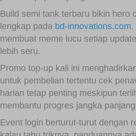
Build semi tank terbaru bikin hero 
lengkap pada
bd-innovations.com
.
membuat meme lucu setiap update. 
lebih seru.
Promo top-up kali ini menghadirk
untuk pembelian tertentu cek pe
harian tetap penting meskipun ter
membantu progres jangka panjang
Event login berturut-turut dengan 
kalau tahu triknya, panduannya a