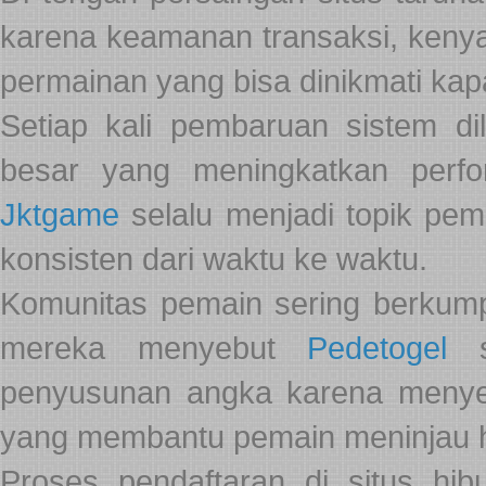
karena keamanan transaksi, ken
permainan yang bisa dinikmati ka
Setiap kali pembaruan sistem d
besar yang meningkatkan perfor
Jktgame
selalu menjadi topik pem
konsisten dari waktu ke waktu.
Komunitas pemain sering berkump
mereka menyebut
Pedetogel
se
penyusunan angka karena menyedi
yang membantu pemain meninjau hi
Proses pendaftaran di situs hi