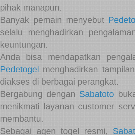
pihak manapun.
Banyak pemain menyebut
Pedeto
selalu menghadirkan pengalaman
keuntungan.
Anda bisa mendapatkan pengal
Pedetogel
menghadirkan tampilan
diakses di berbagai perangkat.
Bergabung dengan
Sabatoto
buka
menikmati layanan customer serv
membantu.
Sebagai agen togel resmi,
Sabat