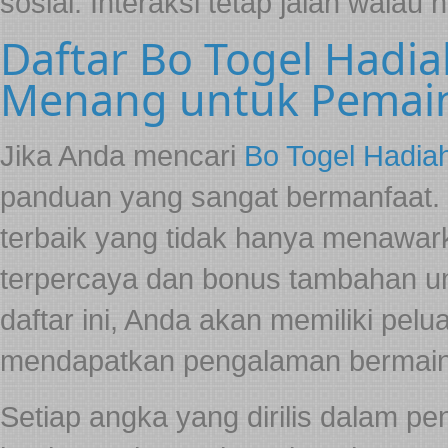
sosial. Interaksi tetap jalan walau 
Daftar Bo Togel Hadia
Menang untuk Pemai
Jika Anda mencari
Bo Togel Hadia
panduan yang sangat bermanfaat.
terbaik yang tidak hanya menawarka
terpercaya dan bonus tambahan 
daftar ini, Anda akan memiliki pel
mendapatkan pengalaman bermai
Setiap angka yang dirilis dalam pe