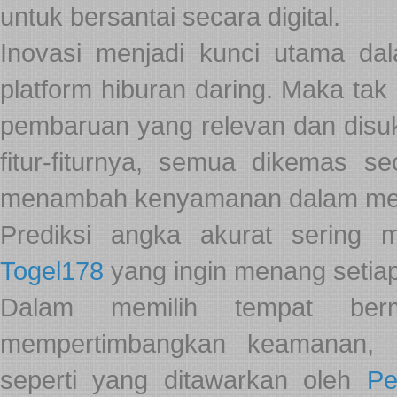
untuk bersantai secara digital.
Inovasi menjadi kunci utama da
platform hiburan daring. Maka tak
pembaruan yang relevan dan disuk
fitur-fiturnya, semua dikemas se
menambah kenyamanan dalam men
Prediksi angka akurat sering 
Togel178
yang ingin menang setiap
Dalam memilih tempat berm
mempertimbangkan keamanan, kec
seperti yang ditawarkan oleh
Pe