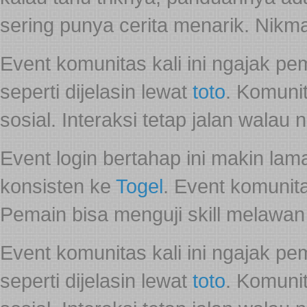
sering punya cerita menarik. Nikma
Event komunitas kali ini ngajak p
seperti dijelasin lewat
toto
. Komunit
sosial. Interaksi tetap jalan walau 
Event login bertahap ini makin la
konsisten ke
Togel
. Event komunit
Pemain bisa menguji skill melawan
Event komunitas kali ini ngajak p
seperti dijelasin lewat
toto
. Komunit