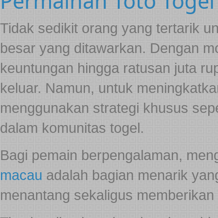
Permainan Toto Togel
Tidak sedikit orang yang tertarik 
besar yang ditawarkan. Dengan mo
keuntungan hingga ratusan juta ru
keluar. Namun, untuk meningkatk
menggunakan strategi khusus sepe
dalam komunitas togel.
Bagi pemain berpengalaman, men
macau
adalah bagian menarik yang
menantang sekaligus memberikan pe