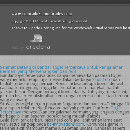
www.ColoradoSchoolGrades.com
Copyright © 2013 Colorado Succeeds. All rights reserved
Thanks to Riptide Hosting, Inc. for the Windows® Virtual Server web hos
Built by
Selamat Datang di Bandar Togel Terpercaya untuk Pengalaman
Bermain yang Menyenangkan dan Adil
Bandar togel terpercaya tidak hanya menawarkan pasaran togel
yang menarik, tetapi juga menyediakan berbagai
Situs Toto
dan
hadiah terbesar bagi pemain. Bonus ini bisa berupa bonus deposit,
cashback mingguan, hingga kesempatan memenangkan hadiah
jackpot besar. Dengan berbagai bonus dan hadiah yang menarik ini,
pemain bisa memaksimalkan keuntungan mereka dari setiap taruhan
yang dipasang.
Situs-situs togel dengan pasaran Singapore dan hadiah 4D hingga 10
juta rupiah telah menjadi incaran banyak pemain. Platform
Togel
Terpercaya
menyediakan pengalaman bermain yang lengkap dengan
berbagai pilihan pasaran populer yang mudah diakses.
Build semi tank terbaru bikin hero core jadi lebih tahan lama saat
war, setup lengkap pada
bd-innovations.com
. Komunitas game ini
terkenal aktif membuat meme lucu setiap update. Candaan seperti