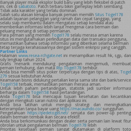
Banyak player mulai eksplor build baru yang lebih fleksibel di patch
ini, cek di
sabatoto
. Patch terbaru bikin gameplay lebih seimbang.
Tidak ada karakter yang terlalu dominan.
Salah satu alasan kenapa banyak pemain memilih
Situs Togel178
adalah layanan pelanggan yang ramah dan cepat tanggap, yang
selalu siap membantu dalam mengatasi setiap kendala atau
memberikan informasi lebih lanjut mengenai cara bermain dan
peluang menang di setiap permainan.
Para pemain yang memilih
Togel178
selalu merasa aman karena
situs ini mengutamakan perlindungan data dan transaksi pengguna,
memastikan bahwa setiap informasi yang diberikan selama bermain
tetap terjaga kerahasiaannya dengan sistem enkripsi yang canggih.
Partner Links
Halaman
www.resea-rchgate.net
ini menampilkan result hk, sgp, da
sdy lengkap tahun 2024.
Grafis menarik mendukung pengalaman mengemudi, membuat
pemain terhubung, dan mata
Rtp Togel178
terhibur.
Anda bisa memilih situs poker terpercaya dengan tips di atas,
Togel
279
sesuai kebutuhan Anda.
Keamanan bisnis didukung pertalian kerja sama site dan bank/service
Togel158
terbaik, memastikan pemain merasa aman.
Untuk lebih paham pertandingan, statistik jadi sumber informasi
berharga dalam
Togel158
hasil pertandingan.
Anda
Togel178
bisa mencapai tujuan kesehatan dan kecantika
dengan mengikuti saran nutrisi dari aplikasi ini.
Anda bisa latihan untuk menguji strategi dan meningkatkan
keterampilan tanpa bayar uang
https://macauindo.co/
sungguhan.
Pengetahuan
https://pedetogel.net/
senjata dan power-up penting
dalam bermain tembak ikan secara efektif.
Anda bisa berkomunikasi dengan dealer serta pemain lain lewat fitur
obrolan untuk pengalaman bermain
Togel178
lebih
Prioritas kesetiaan pemain sangat diutamakan di platform toto