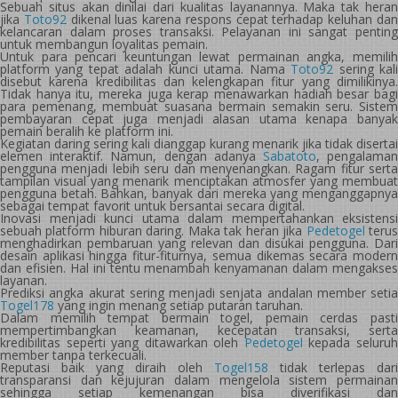
Sebuah situs akan dinilai dari kualitas layanannya. Maka tak heran
jika
Toto92
dikenal luas karena respons cepat terhadap keluhan da
kelancaran dalam proses transaksi. Pelayanan ini sangat penting
untuk membangun loyalitas pemain.
Untuk para pencari keuntungan lewat permainan angka, memilih
platform yang tepat adalah kunci utama. Nama
Toto92
sering kal
disebut karena kredibilitas dan kelengkapan fitur yang dimilikinya.
Tidak hanya itu, mereka juga kerap menawarkan hadiah besar bagi
para pemenang, membuat suasana bermain semakin seru. Sistem
pembayaran cepat juga menjadi alasan utama kenapa banyak
pemain beralih ke platform ini.
Kegiatan daring sering kali dianggap kurang menarik jika tidak disertai
elemen interaktif. Namun, dengan adanya
Sabatoto
, pengalama
pengguna menjadi lebih seru dan menyenangkan. Ragam fitur serta
tampilan visual yang menarik menciptakan atmosfer yang membuat
pengguna betah. Bahkan, banyak dari mereka yang menganggapnya
sebagai tempat favorit untuk bersantai secara digital.
Inovasi menjadi kunci utama dalam mempertahankan eksistensi
sebuah platform hiburan daring. Maka tak heran jika
Pedetogel
teru
menghadirkan pembaruan yang relevan dan disukai pengguna. Dari
desain aplikasi hingga fitur-fiturnya, semua dikemas secara modern
dan efisien. Hal ini tentu menambah kenyamanan dalam mengakses
layanan.
Prediksi angka akurat sering menjadi senjata andalan member setia
Togel178
yang ingin menang setiap putaran taruhan.
Dalam memilih tempat bermain togel, pemain cerdas pasti
mempertimbangkan keamanan, kecepatan transaksi, serta
kredibilitas seperti yang ditawarkan oleh
Pedetogel
kepada seluru
member tanpa terkecuali.
Reputasi baik yang diraih oleh
Togel158
tidak terlepas dari
transparansi dan kejujuran dalam mengelola sistem permainan
sehingga setiap kemenangan bisa diverifikasi dan