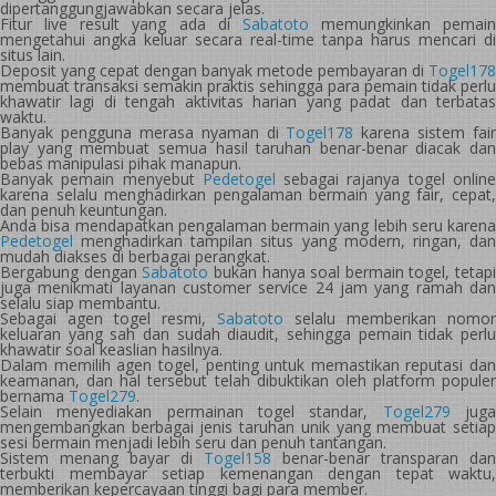
dipertanggungjawabkan secara jelas.
Fitur live result yang ada di
Sabatoto
memungkinkan pemain
mengetahui angka keluar secara real-time tanpa harus mencari di
situs lain.
Deposit yang cepat dengan banyak metode pembayaran di
Togel178
membuat transaksi semakin praktis sehingga para pemain tidak perlu
khawatir lagi di tengah aktivitas harian yang padat dan terbatas
waktu.
Banyak pengguna merasa nyaman di
Togel178
karena sistem fair
play yang membuat semua hasil taruhan benar-benar diacak dan
bebas manipulasi pihak manapun.
Banyak pemain menyebut
Pedetogel
sebagai rajanya togel onlin
karena selalu menghadirkan pengalaman bermain yang fair, cepat,
dan penuh keuntungan.
Anda bisa mendapatkan pengalaman bermain yang lebih seru karena
Pedetogel
menghadirkan tampilan situs yang modern, ringan, dan
mudah diakses di berbagai perangkat.
Bergabung dengan
Sabatoto
bukan hanya soal bermain togel, tetapi
juga menikmati layanan customer service 24 jam yang ramah dan
selalu siap membantu.
Sebagai agen togel resmi,
Sabatoto
selalu memberikan nomor
keluaran yang sah dan sudah diaudit, sehingga pemain tidak perlu
khawatir soal keaslian hasilnya.
Dalam memilih agen togel, penting untuk memastikan reputasi dan
keamanan, dan hal tersebut telah dibuktikan oleh platform populer
bernama
Togel279
.
Selain menyediakan permainan togel standar,
Togel279
jug
mengembangkan berbagai jenis taruhan unik yang membuat setiap
sesi bermain menjadi lebih seru dan penuh tantangan.
Sistem menang bayar di
Togel158
benar-benar transparan dan
terbukti membayar setiap kemenangan dengan tepat waktu,
memberikan kepercayaan tinggi bagi para member.