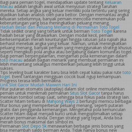
Bagi para pemain togel, mendapatkan update tentang
Keluaran
Macau
adalah langkah awal untuk menyusun strategi taruhan
mereka. Setiap angka yang keluar memiliki pola tertentu yang sering
dijadikan bahan analisis oleh para bettor. Dengan memantau angka
keluaran sebelumnya, banyak pemain mencoba menemukan pola
keberuntungan yang bisa meningkatkan peluang menang.
Hadiah Besar dan Peluang Menang di Permainan Toto Togel
Tidak sedikit orang yang tertarik untuk bermain
Toto Togel
karena
hadiah besar yang ditawarkan. Dengan modal kecil, pemain
berkesempatan meraih keuntungan hingga ratusan juta rupiah jika
berhasil menebak angka yang keluar. Namun, untuk meningkatkan
peluang menang, banyak pemain yang menggunakan strategi khusus
seperti mengikuti pola angka atau bergabung dalam komunitas togel.
Bagi pemain berpengalaman, mengamati pola kemenangan dalam
toto macau
adalah bagian menarik yang membuat permainan ini
lebih menantang sekaligus memberikan peluang lebih tinggi untuk
sukses.
Tips leveling buat karakter baru bisa lebih cepat kalau pakai rute
toto
togel
. Event tantangan mingguan cocok buat nguji kemampuan.
Progress terasa lebih bermakna.
Link Slot Gacor Mudah Maxwin Hari Ini
Fitur putaran otomatis (autoplay) dalam slot online memudahkan
pemain untuk menikmati permainan
Situs Slot Gacor
tanpa harus
menekan tombol setiap saat, sehingga bisa fokus pada strategi lain.
Scatter hitam terbaru di
Mahjong Ways 2
berfungsi memicu berbagai
fitur bonus yang memperbesar peluang menang, seperti putaran
gratis dan pengganda kemenangan. Mengetahui pola kemunculan
scatter hitam dapat menjadi kunci untuk mengoptimalkan setiap
putaran permainan Anda. Dengan strategi yang tepat, Anda bisa
meraih bonus maksimal dari simbol ini.
Permainan
Slot Depo 5k
menawarkan berbagai jenis bonus yang
bisa menambah saldo bermain Anda. Tidak hanya bonus new