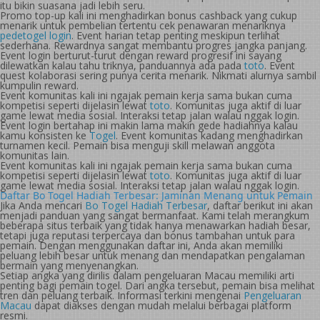
itu bikin suasana jadi lebih seru.
Promo top-up kali ini menghadirkan bonus cashback yang cukup
menarik untuk pembelian tertentu cek penawaran menariknya
pedetogel login
. Event harian tetap penting meskipun terlihat
sederhana. Rewardnya sangat membantu progres jangka panjang.
Event login berturut-turut dengan reward progresif ini sayang
dilewatkan kalau tahu triknya, panduannya ada pada
toto
. Event
quest kolaborasi sering punya cerita menarik. Nikmati alurnya sambil
kumpulin reward.
Event komunitas kali ini ngajak pemain kerja sama bukan cuma
kompetisi seperti dijelasin lewat
toto
. Komunitas juga aktif di luar
game lewat media sosial. Interaksi tetap jalan walau nggak login.
Event login bertahap ini makin lama makin gede hadiahnya kalau
kamu konsisten ke
Togel
. Event komunitas kadang menghadirkan
turnamen kecil. Pemain bisa menguji skill melawan anggota
komunitas lain.
Event komunitas kali ini ngajak pemain kerja sama bukan cuma
kompetisi seperti dijelasin lewat
toto
. Komunitas juga aktif di luar
game lewat media sosial. Interaksi tetap jalan walau nggak login.
Daftar Bo Togel Hadiah Terbesar: Jaminan Menang untuk Pemain
Jika Anda mencari
Bo Togel Hadiah Terbesar
, daftar berikut ini akan
menjadi panduan yang sangat bermanfaat. Kami telah merangkum
beberapa situs terbaik yang tidak hanya menawarkan hadiah besar,
tetapi juga reputasi terpercaya dan bonus tambahan untuk para
pemain. Dengan menggunakan daftar ini, Anda akan memiliki
peluang lebih besar untuk menang dan mendapatkan pengalaman
bermain yang menyenangkan.
Setiap angka yang dirilis dalam pengeluaran Macau memiliki arti
penting bagi pemain togel. Dari angka tersebut, pemain bisa melihat
tren dan peluang terbaik. Informasi terkini mengenai
Pengeluaran
Macau
dapat diakses dengan mudah melalui berbagai platform
resmi.