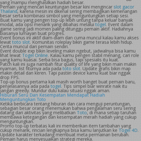
yang mampu menghasilkan hadiah besar.
Pemain yang mencari keuntungan besar kini mengincar
slot gacor
Thailand
, karena mesin ini dikenal sering membagikan kemenangan
besar serta kombinasi simbol yang menguntungkan setiap sesi.
Buat kamu yang pengen top-up lebih untung tanpa keluar banyak
modal, ada opsi menarik yang dibahas melalui
togel
. Event dalam
game sering jadi momen paling ditunggu pemain aktif. Hadiahnya
biasanya lumayan buat progres.
Event bonus ini aktif diam-diam dan cuma muncul kalau kamu akses
lewat
toto slot
. Komunitas roleplay bikin game terasa lebih hidup.
Cerita muncul dari pemain sendiri.
Event double exp bikin leveling makin ngebut, jadwalnya bisa kamu
lihat lewat
Togel Online
. Kalau kamu pengen stabil menang, cari role
yang kamu kuasai. Serba bisa bagus, tapi spesialis itu kuat.
Patch kali ini juga nambah fitur quality of life yang bikin main makin
nyaman, list fiturnya ada pada
toto slot
. Update grafis bikin map
makin detail dan keren. Tapi pastiin device kamu kuat biar nggak
drop FPS.
Top-up bonus pertama kali masih worth banget buat pemain baru,
penjelasannya ada pada
togel
. Tips simpel biar winrate naik itu
jangan greedy. Mundur dulu kalau situasi nggak aman.
Hiburan Seru Dan Kesempatan Mendapat Hadiah
Menguntungkan Toto
Ketika berbicara tentang hiburan dan cara menguji peruntungan,
sebagian besar orang menemukan bahwa pengalaman seru sering
datang dari aktivitas yang melibatkan
Toto
, di mana setiap taruhan
membawa ketegangan dan kesempatan meraih hadiah yang cukup
menguntungkan.
Promo top-up terbatas kali ini memberikan item tambahan yang
cukup menarik, rincian lengkapnya bisa kamu lanjutkan ke
Togel 4D
.
Update karakter terkadang membuat meta permainan berubah.
Pemain harus menyesuaikan strategi mereka.