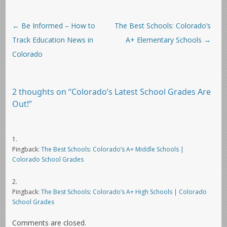
Post navigation
←
Be Informed – How to
The Best Schools: Colorado’s
Track Education News in
A+ Elementary Schools
→
Colorado
2 thoughts on “
Colorado’s Latest School Grades Are
Out!
”
Pingback:
The Best Schools: Colorado’s A+ Middle Schools |
Colorado School Grades
Pingback:
The Best Schools: Colorado’s A+ High Schools | Colorado
School Grades
Comments are closed.