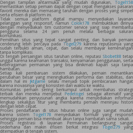
Dengan tampilan antarmuka yang mudah digunakan,
Togel158
memastikan setiap pemain dapat dengan cepat mengakses pasaran
favorit mereka dan memasang taruhan dengan proses yang simpel
serta efisien di platform ini.
Tidak semua platform digital mampu menyediakan layanan
pelanggan yang responsif, namun
Colok178
membuktikan diriny
dengan menyediakan tim customer service yang siap membantu
pengguna selama 24 jam penuh melalui berbagai saluran
komunikasi.
Pemilihan situs yang tepat sangat penting, dan banyak pemain
cenderung lebih percaya pada
Togel279
karena reputasinya yang
sudah terbukti aman, cepat, dan selalu membayar kemenangan
tanpa komplikasi.
Di tengah persaingan situs taruhan online, reputasi
Sbobet88
tetap
unggul karena keamanan transaksi, kenyamanan penggunaan, serta
keberagaman permainan yang bisa dinikmati kapan saja tanpa
hambatan.
Setiap kali pembaruan sistem dilakukan, pemain menantikan
perubahan besar yang meningkatkan performa dan stabilitas, dan
dalam hal ini
Jktgame
selalu menjadi topik pembicaraan hangat
karena inovasinya yang konsisten dari waktu ke waktu.
Komunitas pemain sering berkumpul untuk membahas strategi
terbaik dan mereka menyebut
Pedetogel
sebagai alternatif yan
memudahkan penyusunan angka karena menyediakan informasi
lengkap sekaligus fitur yang membantu pemain meninjau histori
dengan lebih cepat.
Proses pendaftaran di situs hiburan online juga sangat mudah
karena sistem
Togel178
menyediakan formulir yang responsif
sehingga pemain bisa membuat akun tanpa hambatan sama sekali.
Proses registrasi di layanan Permainan berlangsung sangat
sederhana dan makin efisien berkat integrasi
Togel279
yan
ditempatkan di tengah sistem.