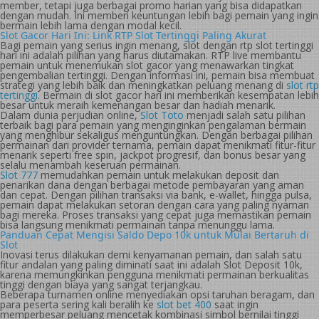
member, tetapi juga berbagai promo harian yang bisa didapatkan
dengan mudah. Ini memberi keuntungan lebih bagi pemain yang ingin
bermain lebih lama dengan modal kecil.
Slot Gacor Hari Ini: Link RTP Slot Tertinggi Paling Akurat
Bagi pemain yang serius ingin menang, slot dengan rtp slot tertinggi
hari ini adalah pilihan yang harus diutamakan. RTP live membantu
pemain untuk menemukan slot gacor yang menawarkan tingkat
pengembalian tertinggi. Dengan informasi ini, pemain bisa membuat
strategi yang lebih baik dan meningkatkan peluang menang di
slot rtp
tertinggi
. Bermain di slot gacor hari ini memberikan kesempatan lebih
besar untuk meraih kemenangan besar dan hadiah menarik.
Dalam dunia perjudian online,
Slot Toto
menjadi salah satu pilihan
terbaik bagi para pemain yang menginginkan pengalaman bermain
yang menghibur sekaligus menguntungkan. Dengan berbagai pilihan
permainan dari provider ternama, pemain dapat menikmati fitur-fitur
menarik seperti free spin, jackpot progresif, dan bonus besar yang
selalu menambah keseruan permainan.
Slot 777
memudahkan pemain untuk melakukan deposit dan
penarikan dana dengan berbagai metode pembayaran yang aman
dan cepat. Dengan pilihan transaksi via bank, e-wallet, hingga pulsa,
pemain dapat melakukan setoran dengan cara yang paling nyaman
bagi mereka. Proses transaksi yang cepat juga memastikan pemain
bisa langsung menikmati permainan tanpa menunggu lama.
Panduan Cepat Mengisi Saldo Depo 10k untuk Mulai Bertaruh di
Slot
Inovasi terus dilakukan demi kenyamanan pemain, dan salah satu
fitur andalan yang paling diminati saat ini adalah Slot Deposit 10k,
karena memungkinkan pengguna menikmati permainan berkualitas
tinggi dengan biaya yang sangat terjangkau.
Beberapa turnamen online menyediakan opsi taruhan beragam, dan
para peserta sering kali beralih ke
slot bet 400
saat ingin
memperbesar peluang mencetak kombinasi simbol bernilai tinggi