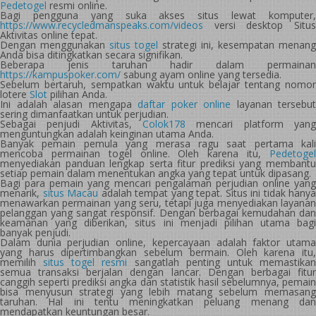
Pedetogel
resmi online.
Bagi pengguna yang suka akses situs lewat komputer,
https://www.recycledmanspeaks.com/videos
versi desktop Situs
Aktivitas online tepat.
Dengan menggunakan
situs togel
strategi ini, kesempatan menang
Anda bisa ditingkatkan secara signifikan.
Beberapa jenis taruhan hadir dalam permainan
https://kampuspoker.com/
sabung ayam online yang tersedia.
Sebelum bertaruh, sempatkan waktu untuk belajar tentang nomor
lotere
Slot
pilihan Anda.
Ini adalah alasan mengapa
daftar poker online
layanan tersebut
sering dimanfaatkan untuk perjudian.
Sebagai penjudi Aktivitas,
Colok178
mencari platform yang
menguntungkan adalah keinginan utama Anda.
Banyak pemain pemula yang merasa ragu saat pertama kali
mencoba permainan togel online. Oleh karena itu,
Pedetogel
menyediakan panduan lengkap serta fitur prediksi yang membantu
setiap pemain dalam menentukan angka yang tepat untuk dipasang.
Bagi para pemain yang mencari pengalaman perjudian online yang
menarik,
situs Macau
adalah tempat yang tepat. Situs ini tidak hanya
menawarkan permainan yang seru, tetapi juga menyediakan layanan
pelanggan yang sangat responsif. Dengan berbagai kemudahan dan
keamanan yang diberikan, situs ini menjadi pilihan utama bagi
banyak penjudi.
Dalam dunia perjudian online, kepercayaan adalah faktor utama
yang harus dipertimbangkan sebelum bermain. Oleh karena itu,
memilih
situs togel resmi
sangatlah penting untuk memastika
semua transaksi berjalan dengan lancar. Dengan berbagai fitur
canggih seperti prediksi angka dan statistik hasil sebelumnya, pemain
bisa menyusun strategi yang lebih matang sebelum memasang
taruhan. Hal ini tentu meningkatkan peluang menang dan
mendapatkan keuntungan besar.