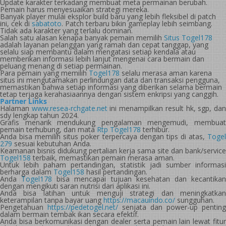
Update karakter terkadang membuat meta permainan berubah.
Pemain harus menyesuaikan strategi mereka.
Banyak player mulai eksplor build baru yang lebih fleksibel di patch
ini, cek di
sabatoto
. Patch terbaru bikin gameplay lebih seimbang.
Tidak ada karakter yang terlalu dominan.
Salah satu alasan kenapa banyak pemain memilih
Situs Togel178
adalah layanan pelanggan yang ramah dan cepat tanggap, yang
selalu siap membantu dalam mengatasi setiap kendala atau
memberikan informasi lebih lanjut mengenai cara bermain dan
peluang menang di setiap permainan.
Para pemain yang memilih
Togel178
selalu merasa aman karena
situs ini mengutamakan perlindungan data dan transaksi pengguna,
memastikan bahwa setiap informasi yang diberikan selama bermain
tetap terjaga kerahasiaannya dengan sistem enkripsi yang canggih.
Partner Links
Halaman
www.resea-rchgate.net
ini menampilkan result hk, sgp, da
sdy lengkap tahun 2024.
Grafis menarik mendukung pengalaman mengemudi, membuat
pemain terhubung, dan mata
Rtp Togel178
terhibur.
Anda bisa memilih situs poker terpercaya dengan tips di atas,
Togel
279
sesuai kebutuhan Anda.
Keamanan bisnis didukung pertalian kerja sama site dan bank/service
Togel158
terbaik, memastikan pemain merasa aman.
Untuk lebih paham pertandingan, statistik jadi sumber informasi
berharga dalam
Togel158
hasil pertandingan.
Anda
Togel178
bisa mencapai tujuan kesehatan dan kecantika
dengan mengikuti saran nutrisi dari aplikasi ini.
Anda bisa latihan untuk menguji strategi dan meningkatkan
keterampilan tanpa bayar uang
https://macauindo.co/
sungguhan.
Pengetahuan
https://pedetogel.net/
senjata dan power-up penting
dalam bermain tembak ikan secara efektif.
Anda bisa berkomunikasi dengan dealer serta pemain lain lewat fitur