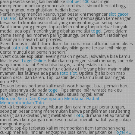
para peserta sering kali beralih ke
slot bet 400
saat ingin
memperbesar peluang mencetak kombinasi simbol bernilai tinggi
yang mampu menghasilkan hadiah besar.
Pemain yang mencari keuntungan besar kini mengincar
slot gacor
Thailand
, karena mesin ini dikenal sering membagikan kemenangan
besar serta kombinasi simbol yang menguntungkan setiap sesi.
Buat kamu yang pengen top-up lebih untung tanpa keluar banyak
modal, ada opsi menarik yang dibahas melalui
togel
. Event dalam
game sering jadi momen paling ditunggu pemain aktif. Hadiahnya
biasanya lumayan buat progres.
Event bonus ini aktif diam-diam dan cuma muncul kalau kamu akses
lewat
toto slot
. Komunitas roleplay bikin game terasa lebih hidup.
Cerita muncul dari pemain sendiri.
Event double exp bikin leveling makin ngebut, jadwalnya bisa kamu
lihat lewat
Togel Online
. Kalau kamu pengen stabil menang, cari role
yang kamu kuasai. Serba bisa bagus, tapi spesialis itu kuat.
Patch kali ini juga nambah fitur quality of life yang bikin main makin
nyaman, list fiturnya ada pada
toto slot
. Update grafis bikin map
makin detail dan keren. Tapi pastiin device kamu kuat biar nggak
drop FPS.
Top-up bonus pertama kali masih worth banget buat pemain baru,
penjelasannya ada pada
togel
. Tips simpel biar winrate naik itu
jangan greedy. Mundur dulu kalau situasi nggak aman.
Hiburan Seru Dan Kesempatan Mendapat Hadiah
Menguntungkan Toto
Ketika berbicara tentang hiburan dan cara menguji peruntungan,
sebagian besar orang menemukan bahwa pengalaman seru sering
datang dari aktivitas yang melibatkan
Toto
, di mana setiap taruhan
membawa ketegangan dan kesempatan meraih hadiah yang cukup
menguntungkan.
Promo top-up terbatas kali ini memberikan item tambahan yang
cukup menarik, rincian lengkapnya bisa kamu lanjutkan ke
Togel 4D
.