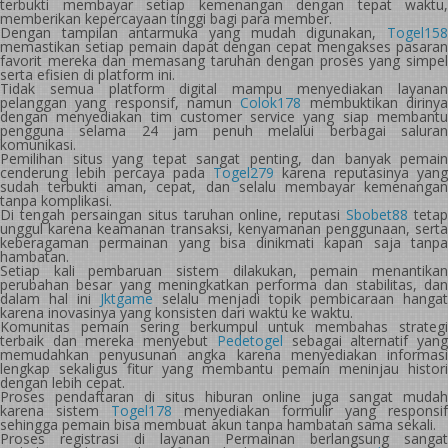
terbukti membayar setiap kemenangan dengan tepat waktu,
memberikan kepercayaan tinggi bagi para member.
Dengan tampilan antarmuka yang mudah digunakan,
Togel158
memastikan setiap pemain dapat dengan cepat mengakses pasaran
favorit mereka dan memasang taruhan dengan proses yang simpel
serta efisien di platform ini.
Tidak semua platform digital mampu menyediakan layanan
pelanggan yang responsif, namun
Colok178
membuktikan diriny
dengan menyediakan tim customer service yang siap membantu
pengguna selama 24 jam penuh melalui berbagai saluran
komunikasi.
Pemilihan situs yang tepat sangat penting, dan banyak pemain
cenderung lebih percaya pada
Togel279
karena reputasinya yang
sudah terbukti aman, cepat, dan selalu membayar kemenangan
tanpa komplikasi.
Di tengah persaingan situs taruhan online, reputasi
Sbobet88
tetap
unggul karena keamanan transaksi, kenyamanan penggunaan, serta
keberagaman permainan yang bisa dinikmati kapan saja tanpa
hambatan.
Setiap kali pembaruan sistem dilakukan, pemain menantikan
perubahan besar yang meningkatkan performa dan stabilitas, dan
dalam hal ini
Jktgame
selalu menjadi topik pembicaraan hangat
karena inovasinya yang konsisten dari waktu ke waktu.
Komunitas pemain sering berkumpul untuk membahas strategi
terbaik dan mereka menyebut
Pedetogel
sebagai alternatif yan
memudahkan penyusunan angka karena menyediakan informasi
lengkap sekaligus fitur yang membantu pemain meninjau histori
dengan lebih cepat.
Proses pendaftaran di situs hiburan online juga sangat mudah
karena sistem
Togel178
menyediakan formulir yang responsif
sehingga pemain bisa membuat akun tanpa hambatan sama sekali.
Proses registrasi di layanan Permainan berlangsung sangat