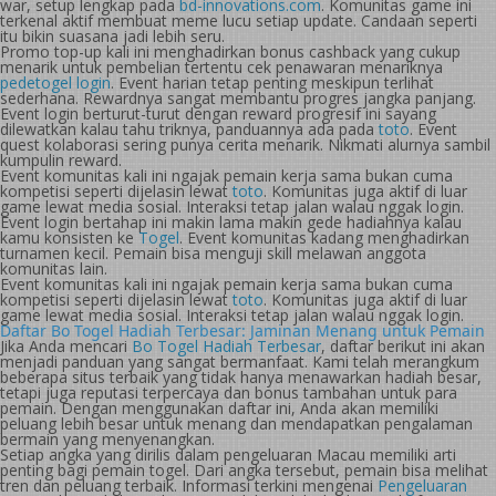
war, setup lengkap pada
bd-innovations.com
. Komunitas game ini
terkenal aktif membuat meme lucu setiap update. Candaan seperti
itu bikin suasana jadi lebih seru.
Promo top-up kali ini menghadirkan bonus cashback yang cukup
menarik untuk pembelian tertentu cek penawaran menariknya
pedetogel login
. Event harian tetap penting meskipun terlihat
sederhana. Rewardnya sangat membantu progres jangka panjang.
Event login berturut-turut dengan reward progresif ini sayang
dilewatkan kalau tahu triknya, panduannya ada pada
toto
. Event
quest kolaborasi sering punya cerita menarik. Nikmati alurnya sambil
kumpulin reward.
Event komunitas kali ini ngajak pemain kerja sama bukan cuma
kompetisi seperti dijelasin lewat
toto
. Komunitas juga aktif di luar
game lewat media sosial. Interaksi tetap jalan walau nggak login.
Event login bertahap ini makin lama makin gede hadiahnya kalau
kamu konsisten ke
Togel
. Event komunitas kadang menghadirkan
turnamen kecil. Pemain bisa menguji skill melawan anggota
komunitas lain.
Event komunitas kali ini ngajak pemain kerja sama bukan cuma
kompetisi seperti dijelasin lewat
toto
. Komunitas juga aktif di luar
game lewat media sosial. Interaksi tetap jalan walau nggak login.
Daftar Bo Togel Hadiah Terbesar: Jaminan Menang untuk Pemain
Jika Anda mencari
Bo Togel Hadiah Terbesar
, daftar berikut ini akan
menjadi panduan yang sangat bermanfaat. Kami telah merangkum
beberapa situs terbaik yang tidak hanya menawarkan hadiah besar,
tetapi juga reputasi terpercaya dan bonus tambahan untuk para
pemain. Dengan menggunakan daftar ini, Anda akan memiliki
peluang lebih besar untuk menang dan mendapatkan pengalaman
bermain yang menyenangkan.
Setiap angka yang dirilis dalam pengeluaran Macau memiliki arti
penting bagi pemain togel. Dari angka tersebut, pemain bisa melihat
tren dan peluang terbaik. Informasi terkini mengenai
Pengeluaran