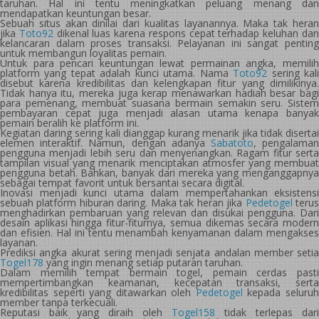
taruhan. Hal ini tentu meningkatkan peluang menang dan
mendapatkan keuntungan besar.
Sebuah situs akan dinilai dari kualitas layanannya. Maka tak heran
jika
Toto92
dikenal luas karena respons cepat terhadap keluhan da
kelancaran dalam proses transaksi. Pelayanan ini sangat penting
untuk membangun loyalitas pemain.
Untuk para pencari keuntungan lewat permainan angka, memilih
platform yang tepat adalah kunci utama. Nama
Toto92
sering kal
disebut karena kredibilitas dan kelengkapan fitur yang dimilikinya.
Tidak hanya itu, mereka juga kerap menawarkan hadiah besar bagi
para pemenang, membuat suasana bermain semakin seru. Sistem
pembayaran cepat juga menjadi alasan utama kenapa banyak
pemain beralih ke platform ini.
Kegiatan daring sering kali dianggap kurang menarik jika tidak disertai
elemen interaktif. Namun, dengan adanya
Sabatoto
, pengalama
pengguna menjadi lebih seru dan menyenangkan. Ragam fitur serta
tampilan visual yang menarik menciptakan atmosfer yang membuat
pengguna betah. Bahkan, banyak dari mereka yang menganggapnya
sebagai tempat favorit untuk bersantai secara digital.
Inovasi menjadi kunci utama dalam mempertahankan eksistensi
sebuah platform hiburan daring. Maka tak heran jika
Pedetogel
teru
menghadirkan pembaruan yang relevan dan disukai pengguna. Dari
desain aplikasi hingga fitur-fiturnya, semua dikemas secara modern
dan efisien. Hal ini tentu menambah kenyamanan dalam mengakses
layanan.
Prediksi angka akurat sering menjadi senjata andalan member setia
Togel178
yang ingin menang setiap putaran taruhan.
Dalam memilih tempat bermain togel, pemain cerdas pasti
mempertimbangkan keamanan, kecepatan transaksi, serta
kredibilitas seperti yang ditawarkan oleh
Pedetogel
kepada seluru
member tanpa terkecuali.
Reputasi baik yang diraih oleh
Togel158
tidak terlepas dari