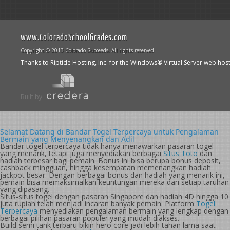
www.ColoradoSchoolGrades.com
Copyright © 2013 Colorado Succeeds. All rights reserved
Thanks to Riptide Hosting, Inc. for the Windows® Virtual Server web hos
Built by
Selamat Datang di Bandar Togel Terpercaya untuk Pengalaman
Bermain yang Menyenangkan dan Adil
Bandar togel terpercaya tidak hanya menawarkan pasaran togel
yang menarik, tetapi juga menyediakan berbagai
Situs Toto
dan
hadiah terbesar bagi pemain. Bonus ini bisa berupa bonus deposit,
cashback mingguan, hingga kesempatan memenangkan hadiah
jackpot besar. Dengan berbagai bonus dan hadiah yang menarik ini,
pemain bisa memaksimalkan keuntungan mereka dari setiap taruhan
yang dipasang.
Situs-situs togel dengan pasaran Singapore dan hadiah 4D hingga 10
juta rupiah telah menjadi incaran banyak pemain. Platform
Togel
Terpercaya
menyediakan pengalaman bermain yang lengkap dengan
berbagai pilihan pasaran populer yang mudah diakses.
Build semi tank terbaru bikin hero core jadi lebih tahan lama saat