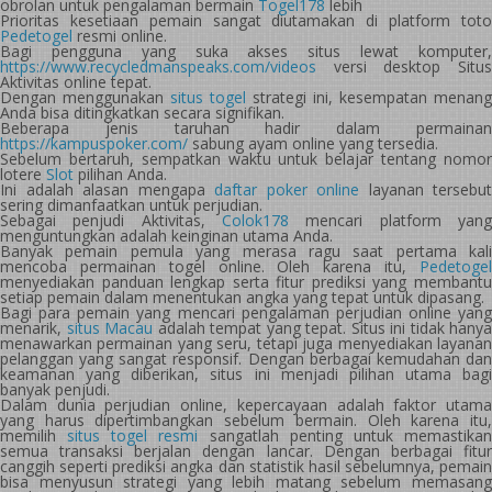
obrolan untuk pengalaman bermain
Togel178
lebih
Prioritas kesetiaan pemain sangat diutamakan di platform toto
Pedetogel
resmi online.
Bagi pengguna yang suka akses situs lewat komputer,
https://www.recycledmanspeaks.com/videos
versi desktop Situs
Aktivitas online tepat.
Dengan menggunakan
situs togel
strategi ini, kesempatan menang
Anda bisa ditingkatkan secara signifikan.
Beberapa jenis taruhan hadir dalam permainan
https://kampuspoker.com/
sabung ayam online yang tersedia.
Sebelum bertaruh, sempatkan waktu untuk belajar tentang nomor
lotere
Slot
pilihan Anda.
Ini adalah alasan mengapa
daftar poker online
layanan tersebut
sering dimanfaatkan untuk perjudian.
Sebagai penjudi Aktivitas,
Colok178
mencari platform yang
menguntungkan adalah keinginan utama Anda.
Banyak pemain pemula yang merasa ragu saat pertama kali
mencoba permainan togel online. Oleh karena itu,
Pedetogel
menyediakan panduan lengkap serta fitur prediksi yang membantu
setiap pemain dalam menentukan angka yang tepat untuk dipasang.
Bagi para pemain yang mencari pengalaman perjudian online yang
menarik,
situs Macau
adalah tempat yang tepat. Situs ini tidak hanya
menawarkan permainan yang seru, tetapi juga menyediakan layanan
pelanggan yang sangat responsif. Dengan berbagai kemudahan dan
keamanan yang diberikan, situs ini menjadi pilihan utama bagi
banyak penjudi.
Dalam dunia perjudian online, kepercayaan adalah faktor utama
yang harus dipertimbangkan sebelum bermain. Oleh karena itu,
memilih
situs togel resmi
sangatlah penting untuk memastika
semua transaksi berjalan dengan lancar. Dengan berbagai fitur
canggih seperti prediksi angka dan statistik hasil sebelumnya, pemain
bisa menyusun strategi yang lebih matang sebelum memasang