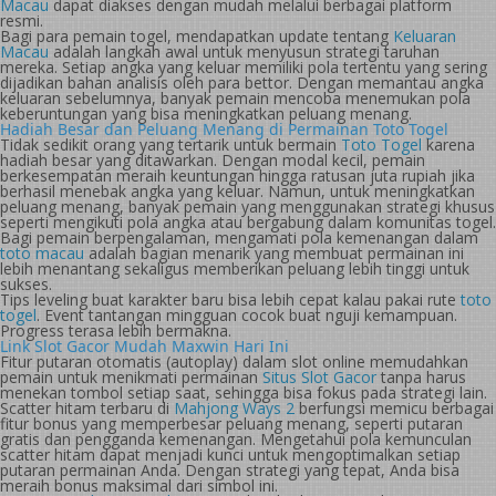
Macau
dapat diakses dengan mudah melalui berbagai platform
resmi.
Bagi para pemain togel, mendapatkan update tentang
Keluaran
Macau
adalah langkah awal untuk menyusun strategi taruhan
mereka. Setiap angka yang keluar memiliki pola tertentu yang sering
dijadikan bahan analisis oleh para bettor. Dengan memantau angka
keluaran sebelumnya, banyak pemain mencoba menemukan pola
keberuntungan yang bisa meningkatkan peluang menang.
Hadiah Besar dan Peluang Menang di Permainan Toto Togel
Tidak sedikit orang yang tertarik untuk bermain
Toto Togel
karena
hadiah besar yang ditawarkan. Dengan modal kecil, pemain
berkesempatan meraih keuntungan hingga ratusan juta rupiah jika
berhasil menebak angka yang keluar. Namun, untuk meningkatkan
peluang menang, banyak pemain yang menggunakan strategi khusus
seperti mengikuti pola angka atau bergabung dalam komunitas togel.
Bagi pemain berpengalaman, mengamati pola kemenangan dalam
toto macau
adalah bagian menarik yang membuat permainan ini
lebih menantang sekaligus memberikan peluang lebih tinggi untuk
sukses.
Tips leveling buat karakter baru bisa lebih cepat kalau pakai rute
toto
togel
. Event tantangan mingguan cocok buat nguji kemampuan.
Progress terasa lebih bermakna.
Link Slot Gacor Mudah Maxwin Hari Ini
Fitur putaran otomatis (autoplay) dalam slot online memudahkan
pemain untuk menikmati permainan
Situs Slot Gacor
tanpa harus
menekan tombol setiap saat, sehingga bisa fokus pada strategi lain.
Scatter hitam terbaru di
Mahjong Ways 2
berfungsi memicu berbagai
fitur bonus yang memperbesar peluang menang, seperti putaran
gratis dan pengganda kemenangan. Mengetahui pola kemunculan
scatter hitam dapat menjadi kunci untuk mengoptimalkan setiap
putaran permainan Anda. Dengan strategi yang tepat, Anda bisa
meraih bonus maksimal dari simbol ini.