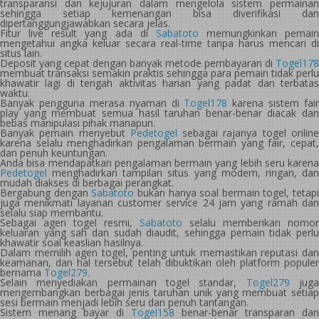
transparansi dan kejujuran dalam mengelola sistem permainan
sehingga setiap kemenangan bisa diverifikasi dan
dipertanggungjawabkan secara jelas.
Fitur live result yang ada di
Sabatoto
memungkinkan pemain
mengetahui angka keluar secara real-time tanpa harus mencari di
situs lain.
Deposit yang cepat dengan banyak metode pembayaran di
Togel178
membuat transaksi semakin praktis sehingga para pemain tidak perlu
khawatir lagi di tengah aktivitas harian yang padat dan terbatas
waktu.
Banyak pengguna merasa nyaman di
Togel178
karena sistem fair
play yang membuat semua hasil taruhan benar-benar diacak dan
bebas manipulasi pihak manapun.
Banyak pemain menyebut
Pedetogel
sebagai rajanya togel onlin
karena selalu menghadirkan pengalaman bermain yang fair, cepat,
dan penuh keuntungan.
Anda bisa mendapatkan pengalaman bermain yang lebih seru karena
Pedetogel
menghadirkan tampilan situs yang modern, ringan, dan
mudah diakses di berbagai perangkat.
Bergabung dengan
Sabatoto
bukan hanya soal bermain togel, tetapi
juga menikmati layanan customer service 24 jam yang ramah dan
selalu siap membantu.
Sebagai agen togel resmi,
Sabatoto
selalu memberikan nomor
keluaran yang sah dan sudah diaudit, sehingga pemain tidak perlu
khawatir soal keaslian hasilnya.
Dalam memilih agen togel, penting untuk memastikan reputasi dan
keamanan, dan hal tersebut telah dibuktikan oleh platform populer
bernama
Togel279
.
Selain menyediakan permainan togel standar,
Togel279
jug
mengembangkan berbagai jenis taruhan unik yang membuat setiap
sesi bermain menjadi lebih seru dan penuh tantangan.
Sistem menang bayar di
Togel158
benar-benar transparan dan