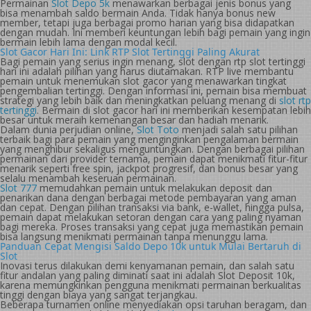
Permainan
Slot Depo 5k
menawarkan berbagai jenis bonus yang
bisa menambah saldo bermain Anda. Tidak hanya bonus new
member, tetapi juga berbagai promo harian yang bisa didapatkan
dengan mudah. Ini memberi keuntungan lebih bagi pemain yang ingin
bermain lebih lama dengan modal kecil.
Slot Gacor Hari Ini: Link RTP Slot Tertinggi Paling Akurat
Bagi pemain yang serius ingin menang, slot dengan rtp slot tertinggi
hari ini adalah pilihan yang harus diutamakan. RTP live membantu
pemain untuk menemukan slot gacor yang menawarkan tingkat
pengembalian tertinggi. Dengan informasi ini, pemain bisa membuat
strategi yang lebih baik dan meningkatkan peluang menang di
slot rtp
tertinggi
. Bermain di slot gacor hari ini memberikan kesempatan lebih
besar untuk meraih kemenangan besar dan hadiah menarik.
Dalam dunia perjudian online,
Slot Toto
menjadi salah satu pilihan
terbaik bagi para pemain yang menginginkan pengalaman bermain
yang menghibur sekaligus menguntungkan. Dengan berbagai pilihan
permainan dari provider ternama, pemain dapat menikmati fitur-fitur
menarik seperti free spin, jackpot progresif, dan bonus besar yang
selalu menambah keseruan permainan.
Slot 777
memudahkan pemain untuk melakukan deposit dan
penarikan dana dengan berbagai metode pembayaran yang aman
dan cepat. Dengan pilihan transaksi via bank, e-wallet, hingga pulsa,
pemain dapat melakukan setoran dengan cara yang paling nyaman
bagi mereka. Proses transaksi yang cepat juga memastikan pemain
bisa langsung menikmati permainan tanpa menunggu lama.
Panduan Cepat Mengisi Saldo Depo 10k untuk Mulai Bertaruh di
Slot
Inovasi terus dilakukan demi kenyamanan pemain, dan salah satu
fitur andalan yang paling diminati saat ini adalah Slot Deposit 10k,
karena memungkinkan pengguna menikmati permainan berkualitas
tinggi dengan biaya yang sangat terjangkau.
Beberapa turnamen online menyediakan opsi taruhan beragam, dan