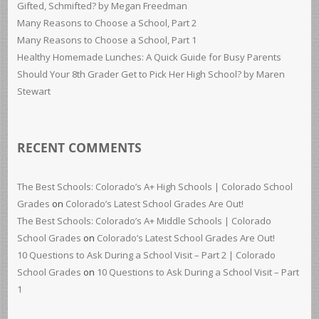
Gifted, Schmifted? by Megan Freedman
Many Reasons to Choose a School, Part 2
Many Reasons to Choose a School, Part 1
Healthy Homemade Lunches: A Quick Guide for Busy Parents
Should Your 8th Grader Get to Pick Her High School? by Maren
Stewart
RECENT COMMENTS
The Best Schools: Colorado’s A+ High Schools | Colorado School
Grades
on
Colorado’s Latest School Grades Are Out!
The Best Schools: Colorado’s A+ Middle Schools | Colorado
School Grades
on
Colorado’s Latest School Grades Are Out!
10 Questions to Ask During a School Visit – Part 2 | Colorado
School Grades
on
10 Questions to Ask During a School Visit – Part
1